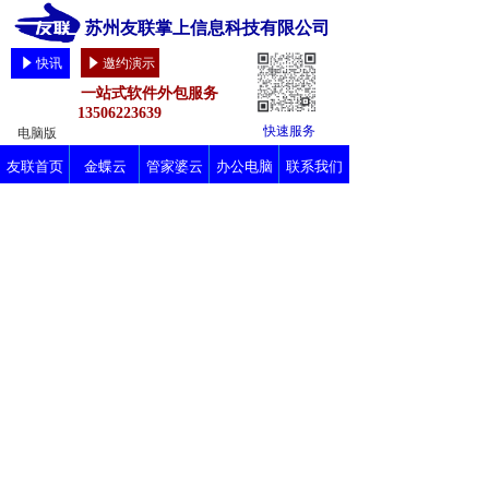
苏州友联掌上信息科技有限公司
끀
快讯
邀约演示
념
념
一站式软件外包服务
13506223639
快速服务
电脑版
友联首页
金蝶云
管家婆云
办公电脑
联系我们