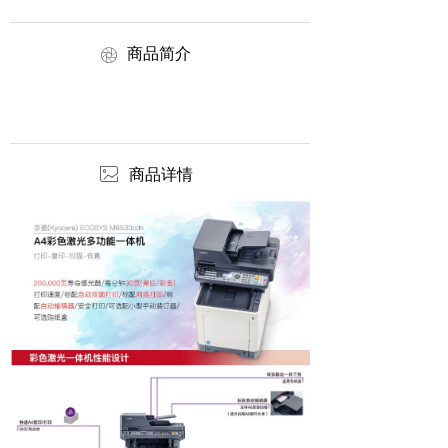
商品简介
ꁵ
ꂈ
商品详情