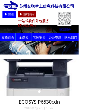
苏州友联掌上信息科技有限公司
끀
快讯
邀约演示
념
념
一站式软件外包服务
13506223639
快速服务
电脑版
友联首页
金蝶云
管家婆云
办公电脑
联系我们
ECOSYS P6530cdn
2018年7月26日
13:42