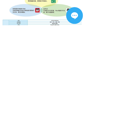
友联首页
金蝶云
管家婆云
办公电脑
联系我们
地址：苏州市高新区（虎丘区）竹园路209