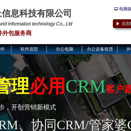
电脑
넡
上信息科技有限公司
d information technology Co., Ltd
点击
념
件外包服务商
软件
软件选型
办公电脑
办公设备租赁
外
"
传统工厂
"
让管理更
管理
必用
CRM
客户
上门演示
步，开创营销新模式
工厂 ERP+工业智
RM、协同CRM/管家婆