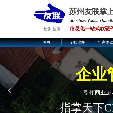
苏州友联掌
Soochow Youlian handhel
信息化一站式软硬
登录
注册
首页
金蝶软件
管家婆
企业
넳
引领商业进
数字
指掌天下C