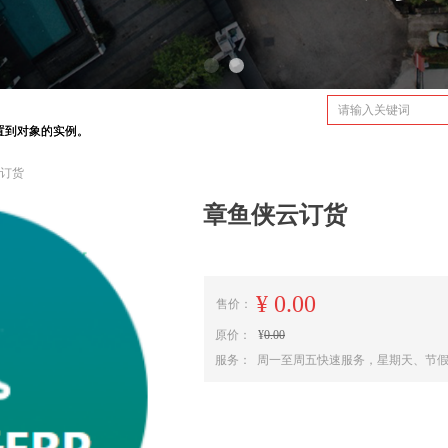
MES CRM PLM
CRM
用设置到对象的实例。
用设置到对象的实例。
订货
章鱼侠云订货
¥
0.00
售价：
原价：
¥
0.00
服务： 周一至周五快速服务，星期天、节