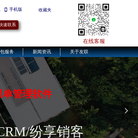
版
手机版
넓
끄
收藏夹
快速联系
在线客服
包服务
新闻资讯
关于友联
转型
"
数字工厂
"，
轻松！
跟单管理软件
按需选购
高效实施
快捷服务
넲
能互联网
CRM/纷享销客