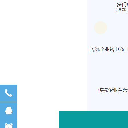
끅
뀩
뀥