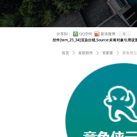
WMS 
分享到：
QQ空间
新浪微博
0
控件[tem_25_34]渲染出错,Source:未将对象引
控件[tem_25_34]渲染出错,Source:未将对象引
首页
ꄲ
友联软件
ꄲ
管家婆
ꄲ
章鱼侠云