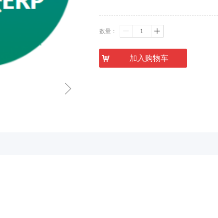
数量：
ꄷ
ꄸ
낙
加入购物车
ꁇ