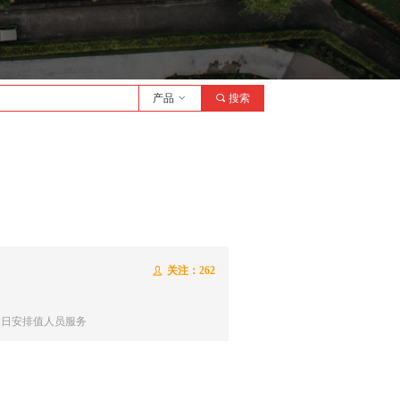
了解详情
产品
ꀁ
끠
搜索
关注：
262
ꄑ
假日安排值人员服务