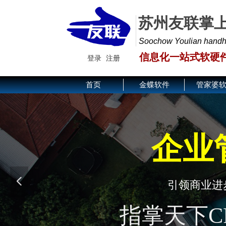
苏州友联掌
Soochow Youlian handhel
信息化一站式软硬
登录
注册
首页
金蝶软件
管家婆
企业
넳
引领商业进
数字
指掌天下C