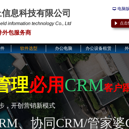
电脑
넡
上信息科技有限公司
d information technology Co., Ltd
点击
념
件外包服务商
软件
软件选型
办公电脑
办公设备租赁
外
"
传统工厂
"
让管理更
管理
必用
CRM
客户
上门演示
步，开创营销新模式
工厂 ERP+工业智
RM、协同CRM/管家婆