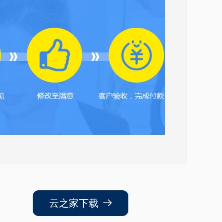
云之家下载
뀠