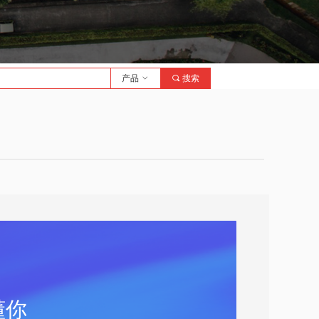
了解详情
产品
ꀁ
끠
搜索
懂你