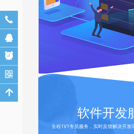
끅
뀩
뀥
낃
녕
软件开发
全程1V1专员服务，实时反馈解决开