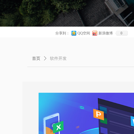
WMS 
分享到：
QQ空间
新浪微博
0
首页
ꄲ
软件开发