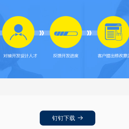
钉钉下载
뀠