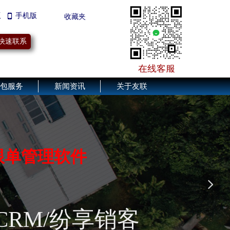
版
手机版
넓
끄
收藏夹
快速联系
在线客服
包服务
新闻资讯
关于友联
转型
"
数字工厂
"，
轻松！
跟单管理软件
按需选购
高效实施
快捷服务
넲
能互联网
CRM/纷享销客